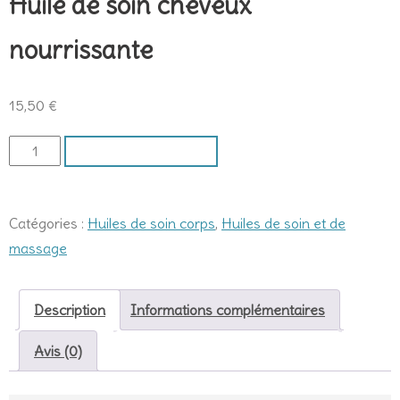
Huile de soin cheveux
nourrissante
15,50
€
quantité
AJOUTER AU PANIER
de
Huile
de
Catégories :
Huiles de soin corps
,
Huiles de soin et de
soin
massage
cheveux
nourrissante
Description
Informations complémentaires
Avis (0)