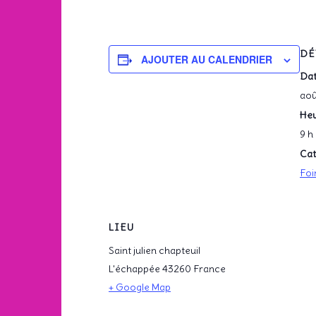
DÉ
AJOUTER AU CALENDRIER
Dat
aoû
Heu
9 h
Cat
Foi
LIEU
Saint julien chapteuil
L'échappée
43260
France
+ Google Map