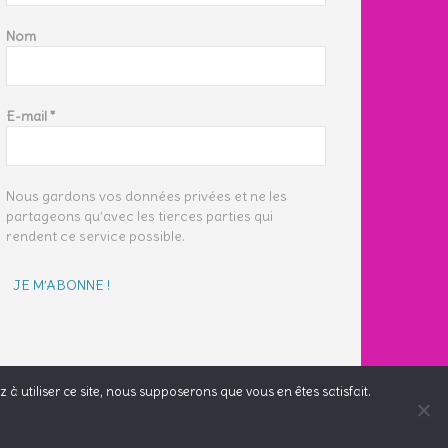
Nom
E-mail
*
Nous gardons vos données privées et ne les
partageons qu’avec les tierces parties qui
rendent ce service possible.
à utiliser ce site, nous supposerons que vous en êtes satisfait.
Me suivre