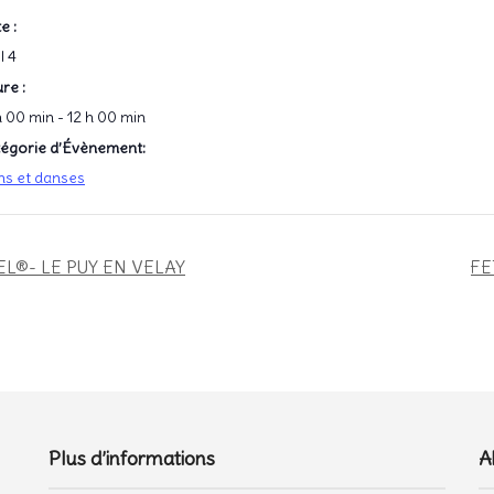
e :
l 4
re :
h 00 min - 12 h 00 min
égorie d’Évènement:
ns et danses
L®- LE PUY EN VELAY
FE
Plus d’informations
A