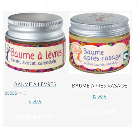
BAUME À LÈVRES
BAUME APRÈS RASAGE
15,50
€
Note
6,50
€
5.00
sur 5
Ajouter au panier
Ajouter au panier